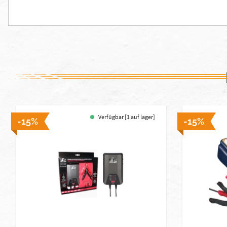
Verfügbar [1 auf lager]
-15%
-15%