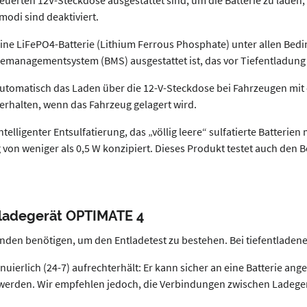
uerten 12V-Steckdose ausgestattet sind, um die Batterie zu laden, 
modi sind deaktiviert.
ine LiFePO4-Batterie (Lithium Ferrous Phosphate) unter allen Be
riemanagementsystem (BMS) ausgestattet ist, das vor Tiefentladung 
 automatisch das Laden über die 12-V-Steckdose bei Fahrzeugen mit
erhalten, wenn das Fahrzeug gelagert wird.
igenter Entsulfatierung, das „völlig leere“ sulfatierte Batterien mit
von weniger als 0,5 W konzipiert. Dieses Produkt testet auch den 
eladegerät OPTIMATE 4
unden benötigen, um den Entladetest zu bestehen. Bei tiefentladenen
inuierlich (24-7) aufrechterhält: Er kann sicher an eine Batterie an
erden. Wir empfehlen jedoch, die Verbindungen zwischen Ladegerät