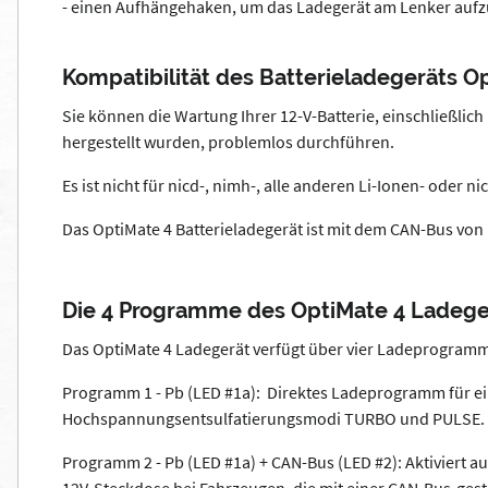
- einen Aufhängehaken, um das Ladegerät am Lenker auf
Kompatibilität des Batterieladegeräts O
Sie können die Wartung Ihrer 12-V-Batterie, einschließlich
hergestellt wurden, problemlos durchführen.
Es ist nicht für nicd-, nimh-, alle anderen Li-Ionen- oder 
Das OptiMate 4 Batterieladegerät ist mit dem CAN-Bus vo
Die 4 Programme des OptiMate 4 Ladege
Das OptiMate 4 Ladegerät verfügt über vier Ladeprogram
Programm 1 - Pb (LED #1a): Direktes Ladeprogramm für ein
Hochspannungsentsulfatierungsmodi TURBO und PULSE.
Programm 2 - Pb (LED #1a) + CAN-Bus (LED #2): Aktiviert a