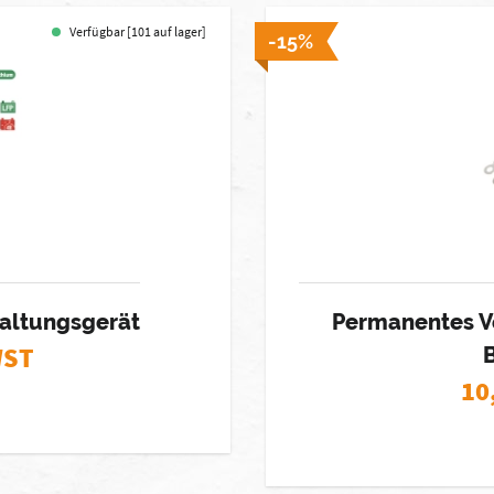
Verfügbar [101 auf lager]
-15%
altungsgerät
Permanentes V
WST
10