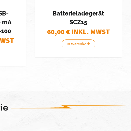
SB-
Batterieladegerät
0 mA
SCZ15
60,00
€ INKL. MWST
-100
MWST
In Warenkorb
ie