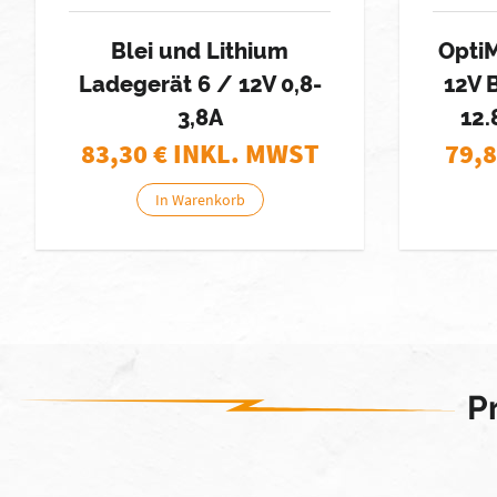
Blei und Lithium
OptiM
Ladegerät 6 / 12V 0,8-
12V 
3,8A
12.
83,30
€ INKL. MWST
79,
In Warenkorb
P