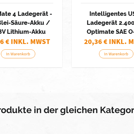
ate 4 Ladegerät -
Intelligentes U
Blei-Säure-Akku /
Ladegerät 2.40
8V Lithium-Akku
Optimate SAE O
86
€ INKL. MWST
20,36
€ INKL. 
In Warenkorb
In Warenkorb
rodukte in der gleichen Kategor