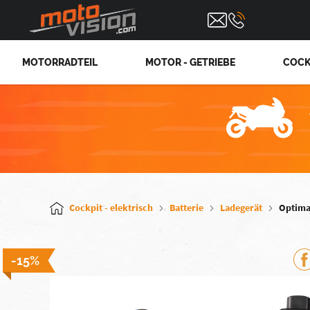
MOTORRADTEIL
MOTOR - GETRIEBE
COCK
Cockpit - elektrisch
Batterie
Ladegerät
Optimat
-15%