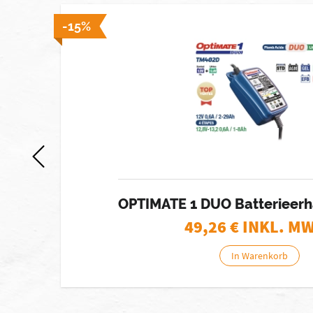
 lager]
-15%
OPTIMATE 1 DUO Batterieerh
49,26
€ INKL. M
In Warenkorb