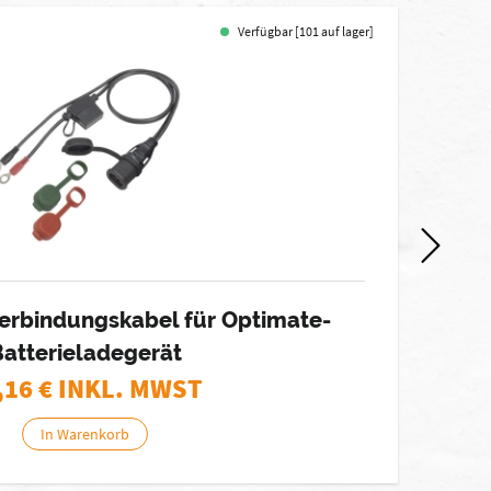
Verfügbar [101 auf lager]
-15%
erbindungskabel für Optimate-
Batterieladegerät
,16
€ INKL. MWST
In Warenkorb