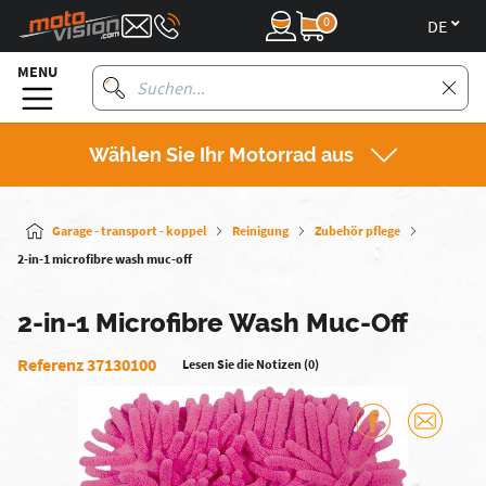
0
de
MENU
Wählen Sie Ihr Motorrad aus
Garage - transport - koppel
Reinigung
Zubehör pflege
2-in-1 microfibre wash muc-off
2-in-1 Microfibre Wash Muc-Off
Referenz 37130100
Lesen Sie die Notizen (0)