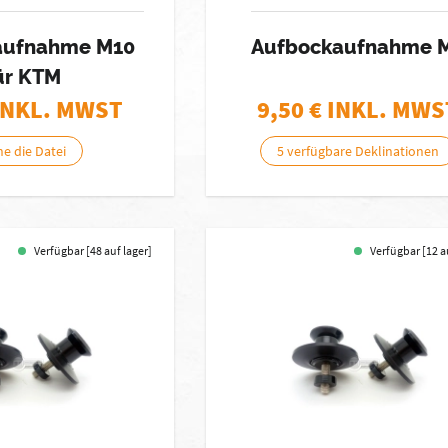
aufnahme M10
Aufbockaufnahme 
ür KTM
INKL. MWST
9,50
€ INKL. MWS
he die Datei
5 verfügbare Deklinationen
Verfügbar [48 auf lager]
Verfügbar [12 a