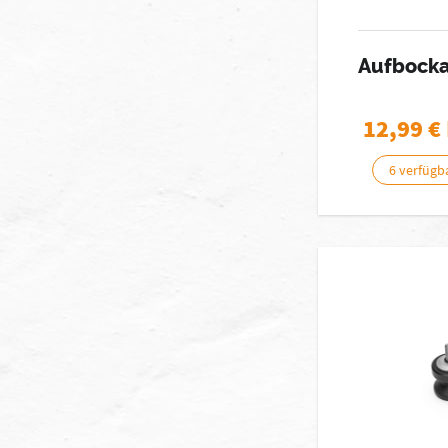
Aufbock
12,99
€
6 verfügb