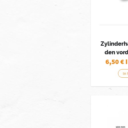
Zylinderh
den vor
6,50
€ 
In