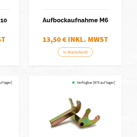
10
Aufbockaufnahme M6
ST
13,50
€ INKL. MWST
In Warenkorb
uf lager]
Verfügbar [875 auf lager]