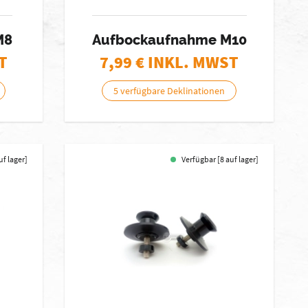
M8
Aufbockaufnahme M10
T
7,99
€ INKL. MWST
5 verfügbare Deklinationen
uf lager]
Verfügbar [8 auf lager]