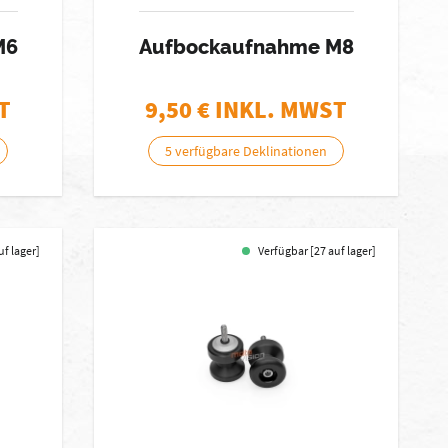
M6
Aufbockaufnahme M8
T
9,50
€ INKL. MWST
5 verfügbare Deklinationen
uf lager]
Verfügbar [27 auf lager]