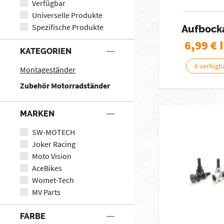
Verfügbar
Universelle Produkte
Spezifische Produkte
Aufbock
6,99
€ 
KATEGORIEN
6 verfügb
Montageständer
Zubehör Motorradständer
MARKEN
SW-MOTECH
Joker Racing
Moto Vision
AceBikes
Womet-Tech
MV Parts
FARBE