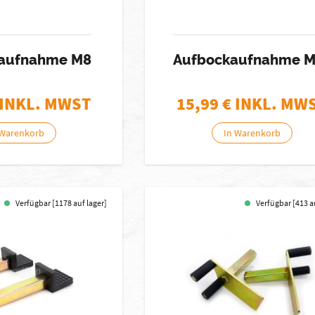
aufnahme M8
Aufbockaufnahme M
 INKL. MWST
15,99
€ INKL. MW
 Warenkorb
In Warenkorb
Verfügbar [1178 auf lager]
Verfügbar [413 a