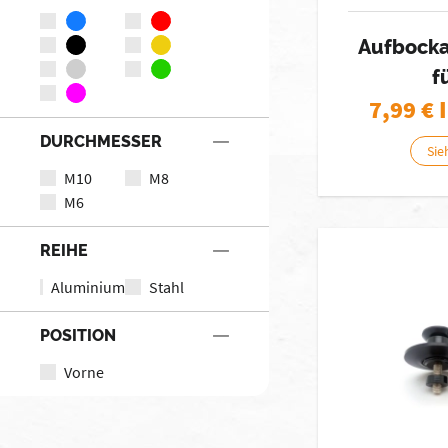
Aufbock
f
7,99
€ 
DURCHMESSER
Sie
M10
M8
M6
REIHE
Aluminium
Stahl
POSITION
Vorne