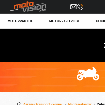
MOTORRADTEIL
MOTOR - GETRIEBE
COCK
Garage - transport - koppel
Montageständer
Zube