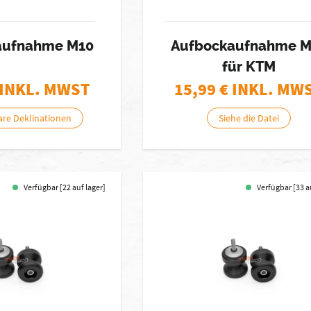
aufnahme M10
Aufbockaufnahme M
für KTM
 INKL. MWST
15,99
€ INKL. MW
are Deklinationen
Siehe die Datei
Verfügbar [22 auf lager]
Verfügbar [33 a