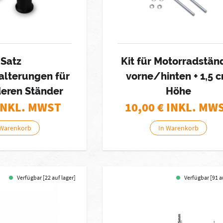
Satz
Kit für Motorradstän
alterungen für
vorne/hinten + 1,5 
deren Ständer
Höhe
INKL. MWST
10,00
€ INKL. MW
 Warenkorb
In Warenkorb
Verfügbar [22 auf lager]
Verfügbar [91 a