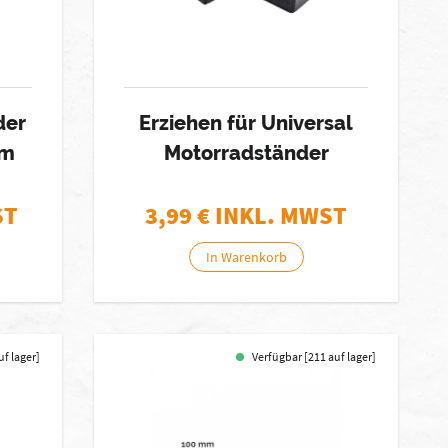
der
Erziehen für Universal
cm
Motorradständer
ST
3,99
€ INKL. MWST
In Warenkorb
uf lager]
Verfügbar [211 auf lager]