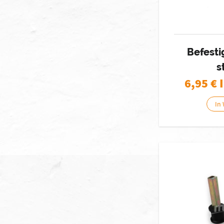
Befesti
s
6,95
€ 
In