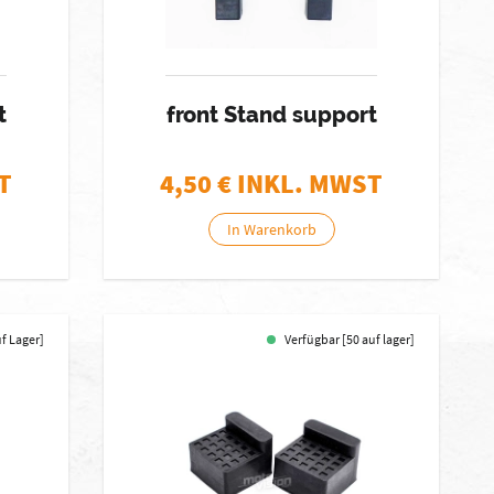
t
front Stand support
T
4,50
€ INKL. MWST
In Warenkorb
uf Lager]
Verfügbar [50 auf lager]