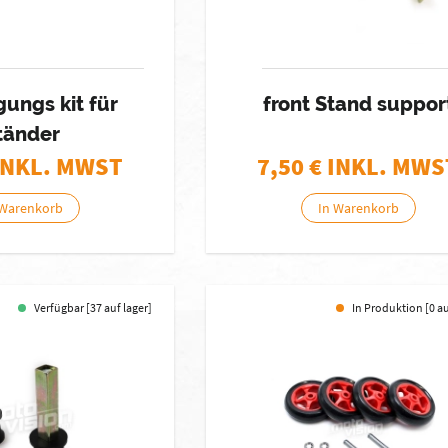
gungs kit für
front Stand suppor
tänder
INKL. MWST
7,50
€ INKL. MWS
 Warenkorb
In Warenkorb
Verfügbar [37 auf lager]
In Produktion [0 a