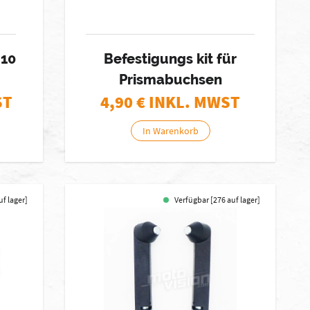
10
Befestigungs kit für
Prismabuchsen
ST
4,90
€ INKL. MWST
In Warenkorb
uf lager]
Verfügbar [276 auf lager]