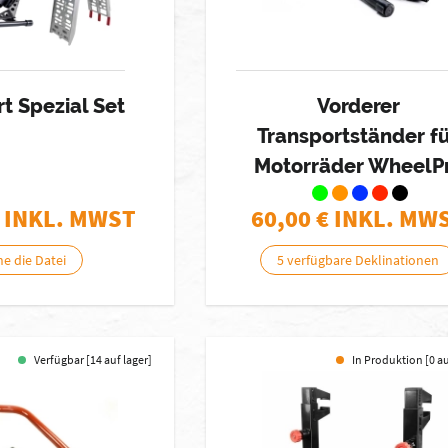
t Spezial Set
Vorderer
Transportständer f
Motorräder WheelP
 INKL. MWST
60,00
€ INKL. MW
he die Datei
5 verfügbare Deklinationen
Verfügbar [14 auf lager]
In Produktion [0 a