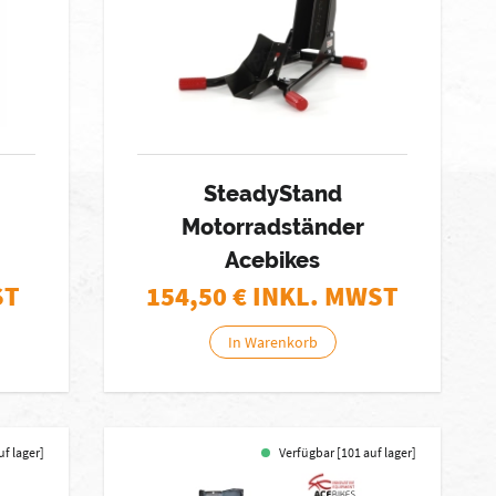
SteadyStand
Motorradständer
Acebikes
ST
154,50
€ INKL. MWST
In Warenkorb
uf lager]
Verfügbar [101 auf lager]