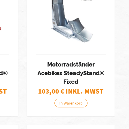
Motorradständer
nd®
Acebikes SteadyStand®
Fixed
ST
103,00
€ INKL. MWST
In Warenkorb