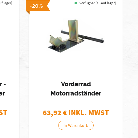
uf lager]
Verfügbar [15 auf lager]
-20%
 -
Vorderrad
er
Motorradständer
ST
63,92
€ INKL. MWST
In Warenkorb