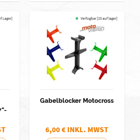
uf Lager]
Verfügbar [15 auf lager]
Gabelblocker Motocross
7"-
ST
6,00
€ INKL. MWST