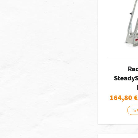
Ra
Steady
164,80
€
In