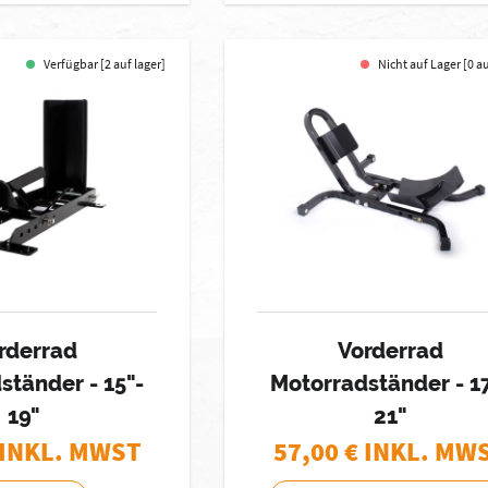
Verfügbar [2 auf lager]
Nicht auf Lager [0 a
rderrad
Vorderrad
ständer - 15"-
Motorradständer - 1
19"
21"
 INKL. MWST
57,00
€ INKL. MW