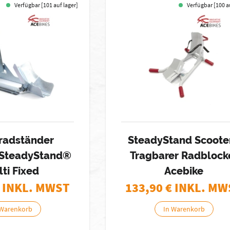
Verfügbar [101 auf lager]
Verfügbar [100 a
radständer
SteadyStand Scooter
 SteadyStand®
Tragbarer Radblock
ti Fixed
Acebike
 INKL. MWST
133,90
€ INKL. MW
 Warenkorb
In Warenkorb