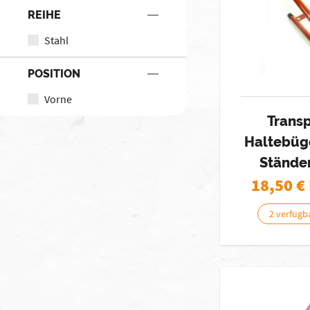
REIHE
Stahl
POSITION
Vorne
Trans
Haltebüg
Stände
18,50
€
2 verfügb