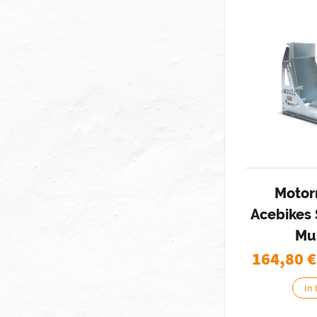
Motor
Acebikes
Mul
164,80
€
In