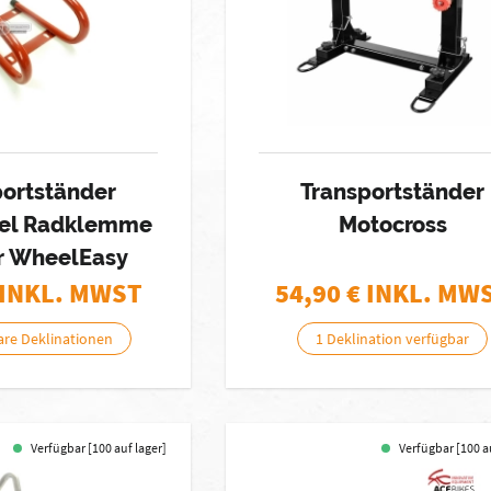
portständer
Transportständer
el Radklemme
Motocross
r WheelEasy
 INKL. MWST
54,90
€ INKL. MW
are Deklinationen
1 Deklination verfügbar
Verfügbar [100 auf lager]
Verfügbar [100 a