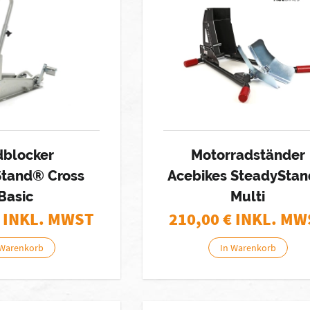
dblocker
Motorradständer
Stand® Cross
Acebikes SteadySta
Basic
Multi
 INKL. MWST
210,00
€ INKL. MW
 Warenkorb
In Warenkorb