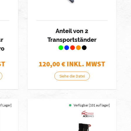
Anteil von 2
ür
Transportständer
ro
ST
120,00
€ INKL. MWST
Siehe die Datei
uf Lager]
Verfügbar [101 auf lager]