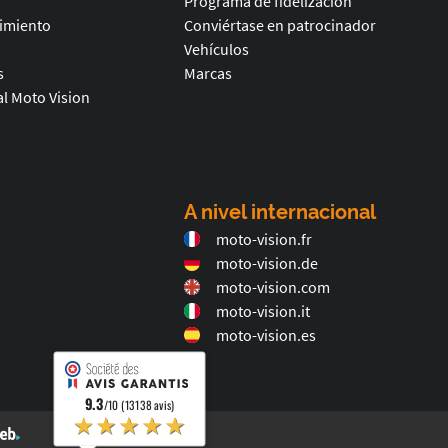
Programa de fidelización
timiento
Conviértase en patrocinador
Vehículos
s
Marcas
l Moto Vision
A nivel internacional
moto-vision.fr
moto-vision.de
moto-vision.com
moto-vision.it
moto-vision.es
9.3
/10 (13138 avis)
★★★★★