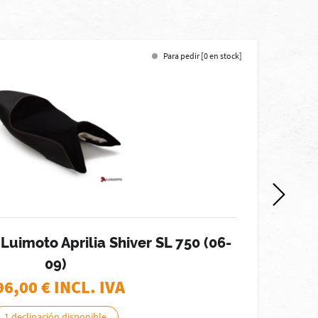
Para pedir [0 en stock]
Luimoto Aprilia Shiver SL 750 (06-
F
09)
96,00
€ INCL. IVA
1 declinación disponible