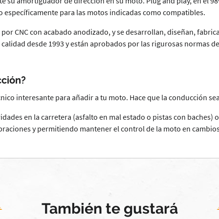
 su amortiguador de dirección en su moto. Plug and play, en el 98% 
ado específicamente para las motos indicadas como compatibles.
por CNC con acabado anodizado, y se desarrollan, diseñan, fabrican
 calidad desde 1993 y están aprobados por las rigurosas normas 
cción?
nico interesante para añadir a tu moto. Hace que la conducción sea
ridades en la carretera (asfalto en mal estado o pistas con baches
ibraciones y permitiendo mantener el control de la moto en cambio
También te gustará