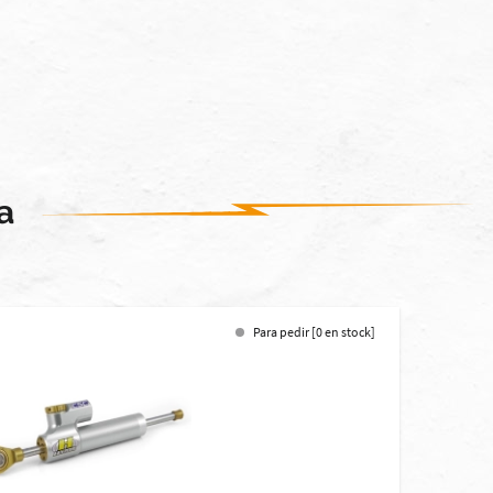
a
Para pedir [0 en stock]
-12%