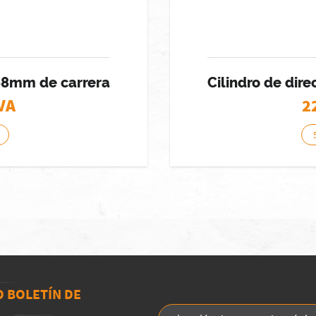
-68mm de carrera
Cilindro de dir
IVA
2
O BOLETÍN DE