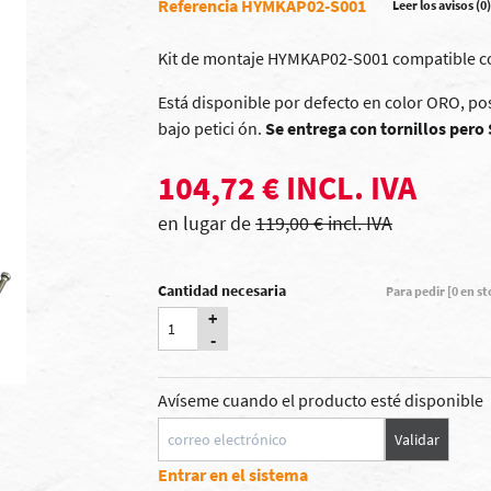
Referencia HYMKAP02-S001
Leer los avisos (0)
Kit de montaje HYMKAP02-S001 compatible co
Está disponible por defecto en color ORO, po
bajo petici ón
.
Se entrega con tornillos pero
104,72 € INCL. IVA
en lugar de
119,00 € incl. IVA
Cantidad necesaria
Para pedir [0 en s
+
-
Avíseme cuando el producto esté disponible
Validar
Entrar en el sistema