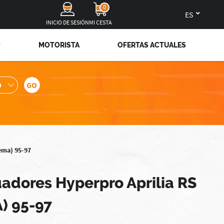
0
es
INICIO DE SESIÓN
MI CESTA
O
MOTORISTA
OFERTAS ACTUALES
ema) 95-97
adores Hyperpro Aprilia RS
) 95-97