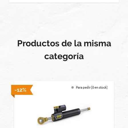
Productos de la misma
categoría
Para pedir [0 en stock]
-12%
-