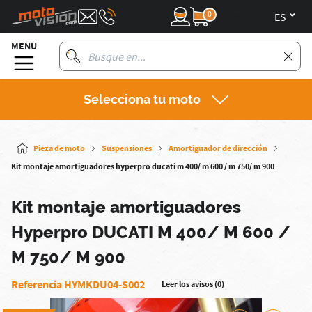
0
es
MENU
Selecciona tu moto
Pieza de moto
Suspensiones
Amortiguador de dirección
Kit montaje amortiguadores hyperpro ducati m 400/ m 600 / m 750/ m 900
Kit montaje amortiguadores
Hyperpro DUCATI M 400/ M 600 /
M 750/ M 900
Referencia HYMKDU04-S002
Leer los avisos (0)