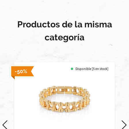
Productos de la misma
categoría
Disponible [5 en stock]
-50%
-