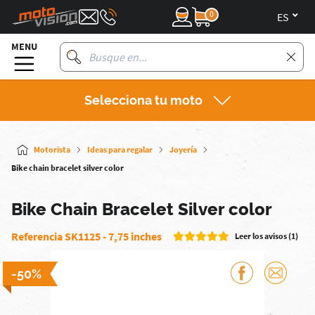
0
es
MENU
Selecciona tu moto
Motorista
Ideas para regalar
Joyería
Bike chain bracelet silver color
Bike Chain Bracelet Silver color
Referencia SK1125 - 7,75 inches
Leer los avisos (1)
-50%