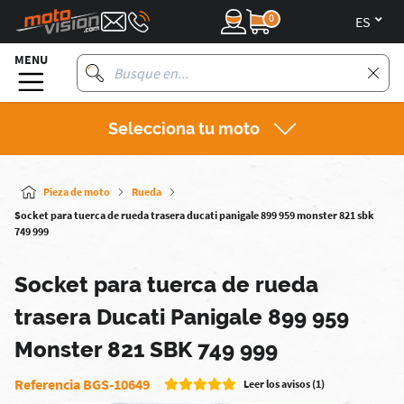
0
es
MENU
Selecciona tu moto
Pieza de moto
Rueda
Socket para tuerca de rueda trasera ducati panigale 899 959 monster 821 sbk
749 999
Socket para tuerca de rueda
trasera Ducati Panigale 899 959
Monster 821 SBK 749 999
Referencia BGS-10649
Leer los avisos (1)