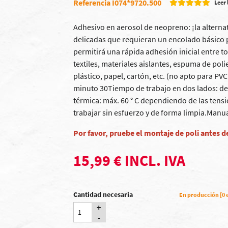
Referencia I074*9720.500
Leer 
Adhesivo en aerosol de neopreno: ¡la alterna
delicadas que requieran un encolado básico 
permitirá una rápida adhesión inicial entre tod
textiles, materiales aislantes, espuma de poli
plástico, papel, cartón, etc. (no apto para PV
minuto 30Tiempo de trabajo en dos lados: de
térmica: máx. 60 ° C dependiendo de las tens
trabajar sin esfuerzo y de forma limpia.Man
Por favor, pruebe el montaje de poli antes de
15,99 € INCL. IVA
Cantidad necesaria
En producción [0 e
+
-