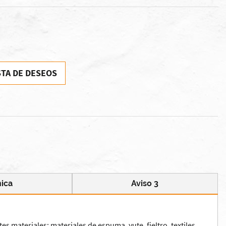
STA DE DESEOS
nica
Aviso 3
es materiales: materiales de espuma, yute, fieltro, textiles,