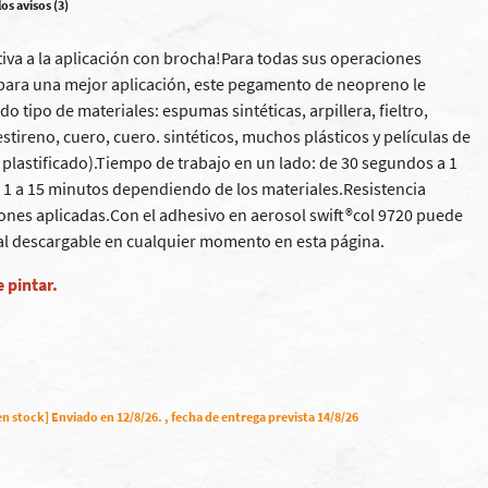
los avisos (3)
tiva a la aplicación con brocha!Para todas sus operaciones
para una mejor aplicación, este pegamento de neopreno le
o tipo de materiales: espumas sintéticas, arpillera, fieltro,
estireno, cuero, cuero. sintéticos, muchos plásticos y películas de
C plastificado).Tiempo de trabajo en un lado: de 30 segundos a 1
 1 a 15 minutos dependiendo de los materiales.Resistencia
iones aplicadas.Con el adhesivo en aerosol swift®col 9720 puede
ual descargable en cualquier momento en esta página.
 pintar.
n stock] Enviado en 12/8/26. , fecha de entrega prevista 14/8/26