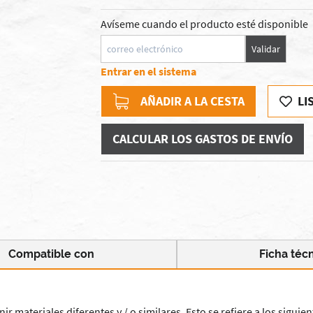
Avíseme cuando el producto esté disponible
Validar
Entrar en el sistema
AÑADIR A LA CESTA
LI
CALCULAR LOS GASTOS DE ENVÍO
Compatible con
Ficha téc
materiales diferentes y / o similares. Esto se refiere a los siguient