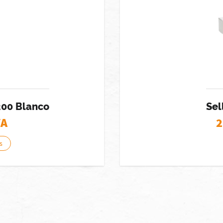
200 Blanco
Sel
VA
2
s