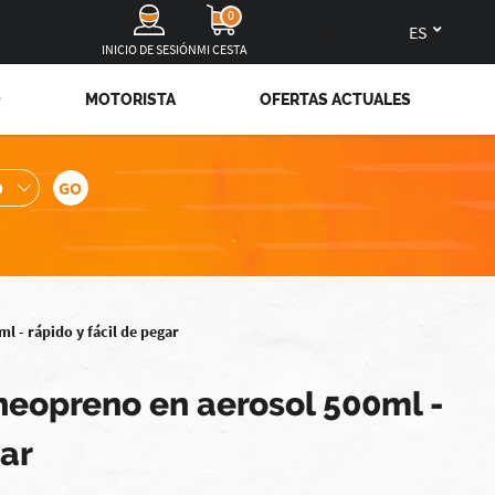
0
es
INICIO DE SESIÓN
MI CESTA
O
MOTORISTA
OFERTAS ACTUALES
l - rápido y fácil de pegar
 neopreno en aerosol 500ml -
gar