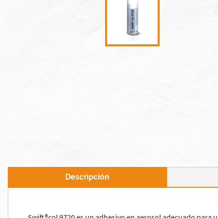
Descripción
Swift®col 9720 es un adhesivo en aerosol adecuado para unir 