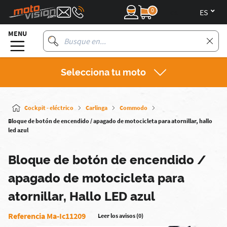
0
es
MENU
Selecciona tu moto
Cockpit - eléctrico
Carlinga
Commodo
Bloque de botón de encendido / apagado de motocicleta para atornillar, hallo
led azul
Bloque de botón de encendido /
apagado de motocicleta para
atornillar, Hallo LED azul
Referencia Ma-Ic11209
Leer los avisos (0)