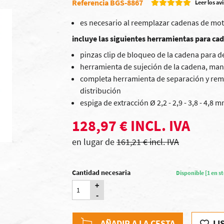
Referencia BGS-8867
Leer los avi
es necesario al reemplazar cadenas de mot
incluye las siguientes herramientas para ca
pinzas clip de bloqueo de la cadena para 
herramienta de sujeción de la cadena, man
completa herramienta de separación y re
distribución
espiga de extracción Ø 2,2 - 2,9 - 3,8 - 4,8 
128,97 € INCL. IVA
en lugar de
161,21 € incl. IVA
Cantidad necesaria
Disponible [1 en s
+
-
AÑADIR A LA CESTA
LI