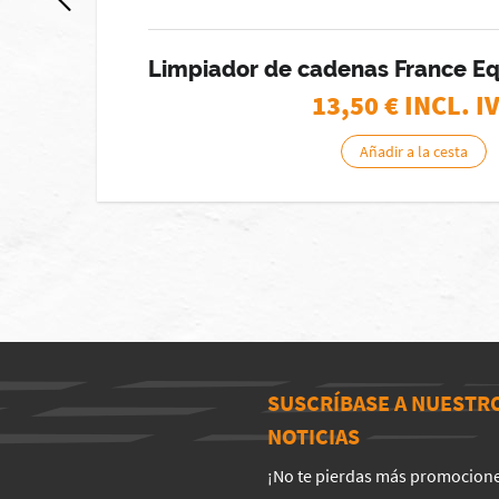
Limpiador de cadenas France E
13,50
€ INCL. I
Añadir a la cesta
SUSCRÍBASE A NUESTR
NOTICIAS
¡No te pierdas más promocion