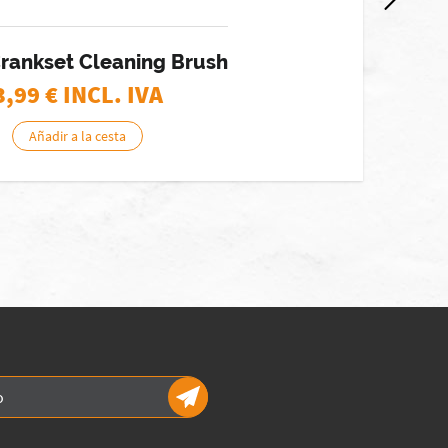
rankset Cleaning Brush
3,99
€ INCL. IVA
Añadir a la cesta