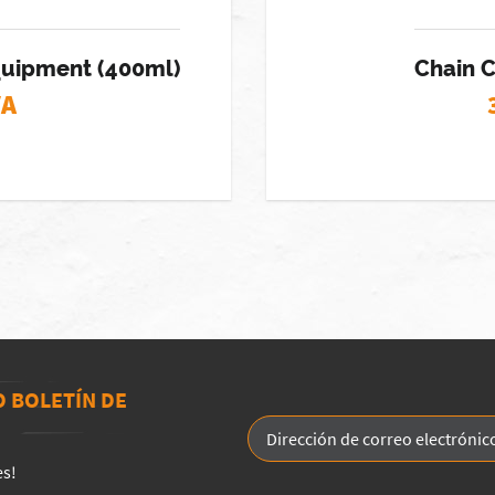
quipment (400ml)
Chain C
VA
O BOLETÍN DE
es!