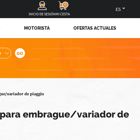
0
es
INICIO DE SESIÓN
MI CESTA
O
MOTORISTA
OFERTAS ACTUALES
ue/variador de piaggio
" para embrague/variador de