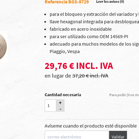
Referencia BGS-8729
Leer los avisos (0)
para el bloqueo y extracción del variador 
llave hexagonal integrada para desbloquea
fabricado en acero inoxidable
para ser utilizado como OEM 14569-PI
adecuado para muchos modelos de los siguien
Piaggio, Vespa
29,76 € INCL. IVA
en lugar de
37,20 € incl. IVA
Cantidad necesaria
Para pedir [0 en s
+
-
Avíseme cuando el producto esté disponible
Validar