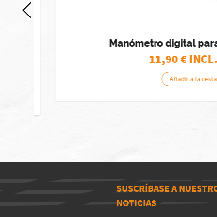
Manómetro digital para 
11,90
€ INCL. I
Añadir a la cesta
SUSCRÍBASE A NUESTR
NOTICIAS