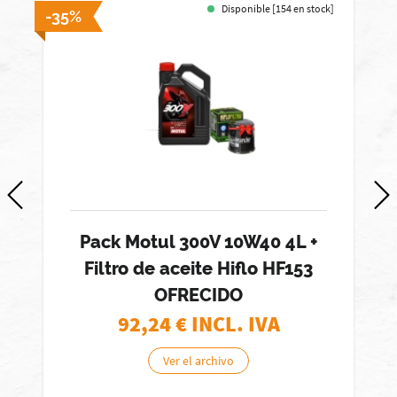
Disponible [154 en stock]
-35%
-
Pack Motul 300V 10W40 4L +
Filtro de aceite Hiflo HF153
OFRECIDO
92,24
€ INCL. IVA
Ver el archivo