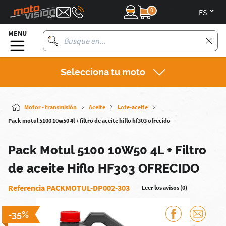
0
es
MENU
Selecciona tu moto
Motor - transmisión
Aceite
Lote-aceite
Pack motul 5100 10w50 4l + filtro de aceite hiflo hf303 ofrecido
Pack Motul 5100 10W50 4L + Filtro
de aceite Hiflo HF303 OFRECIDO
Referencia PACKMOTUL-DP002-303
Leer los avisos (0)
-35%