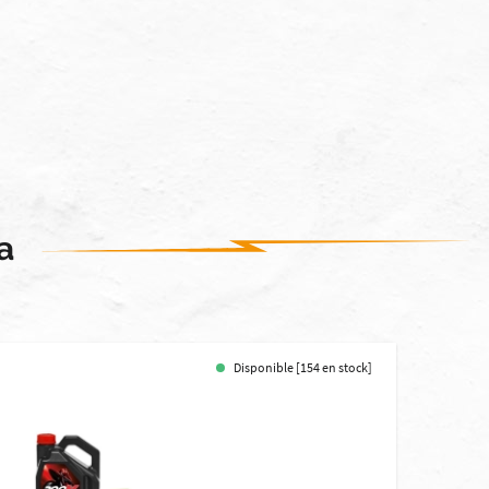
a
Disponible [154 en stock]
-35%