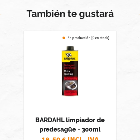
También te gustará
En producción [0 en stock]
BARDAHL limpiador de
predesagüe - 300ml
19,50
€ INCL. IVA