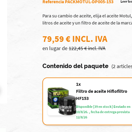
Referencia PACKMOTUL-DP005-153
Leer los
Para su cambio de aceite, elija el aceite Motu
litros de aceite y un filtro de aceite de la marca
79,59 € INCL. IVA
en lugar de
122,45 € incl. IVA
Contenido del paquete
(2 article
1x
Filtro de aceite Hiflofiltro
HF153
Disponible [39 en stock] Enviado en
10/8/26. , fecha de entrega prevista
12/8/26