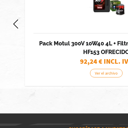
38
Pack Motul 300V 10W40 4L + Filtr
HF153 OFRECID
92,24
€ INCL. I
Ver el archivo