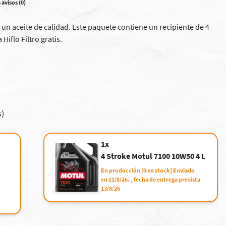
 avisos (0)
l, un aceite de calidad. Este paquete contiene un recipiente de 4
 Hiflo Filtro gratis.
s)
1x
4 Stroke Motul 7100 10W50 4 L
En producción [0 en stock] Enviado
en 11/8/26. , fecha de entrega prevista
13/8/26