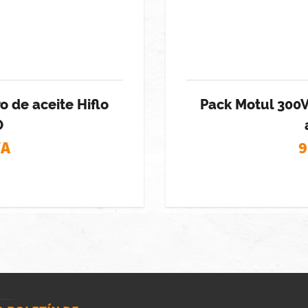
o de aceite Hiflo
Pack Motul 300V 
O
VA
9