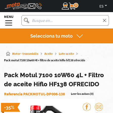
0
es
MENU
Selecciona tu moto
Motor - transmisión
Aceite
Lote-aceite
Pack motul 7100 10w60 4l + filtro de aceite hiflo hf138 ofrecido
Pack Motul 7100 10W60 4L + Filtro
de aceite Hiflo HF138 OFRECIDO
Referencia PACKMOTUL-DP006-138
Leer los avisos (0)
-35%