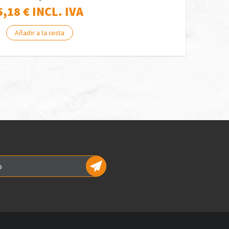
5,18
€ INCL. IVA
Añadir a la cesta