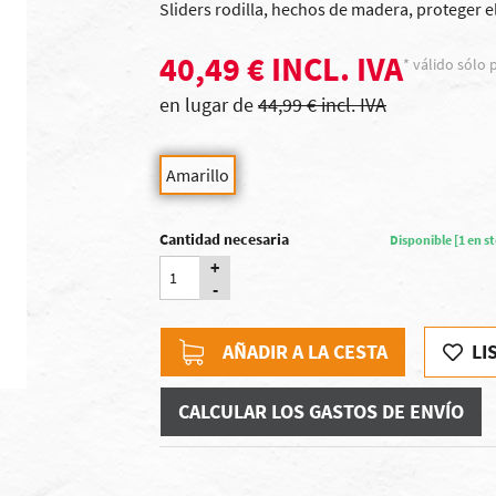
Sliders
rodilla
, hechos de
madera,
proteger e
40,49 € INCL. IVA
* válido sólo p
en lugar de
44,99 € incl. IVA
Amarillo
Cantidad necesaria
Disponible [1 en s
+
-
AÑADIR A LA CESTA
LI
CALCULAR LOS GASTOS DE ENVÍO