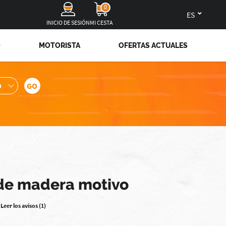
0
es
INICIO DE SESIÓN
MI CESTA
O
MOTORISTA
OFERTAS ACTUALES
 de madera motivo
Leer los avisos (1)