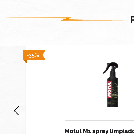
-35%
Motul M1 spray limpiad