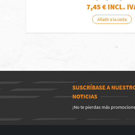
7,45
€ INCL. IV
Añadir a la cesta
SUSCRÍBASE A NUESTR
NOTICIAS
¡No te pierdas más promocion