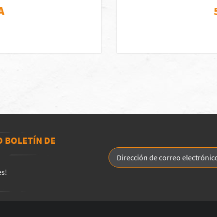
A
O BOLETÍN DE
es!