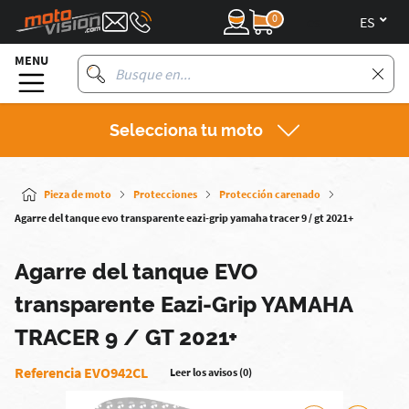
0
es
MENU
Selecciona tu moto
Pieza de moto
Protecciones
Protección carenado
Agarre del tanque evo transparente eazi-grip yamaha tracer 9 / gt 2021+
Agarre del tanque EVO
transparente Eazi-Grip YAMAHA
TRACER 9 / GT 2021+
Referencia EVO942CL
Leer los avisos (0)