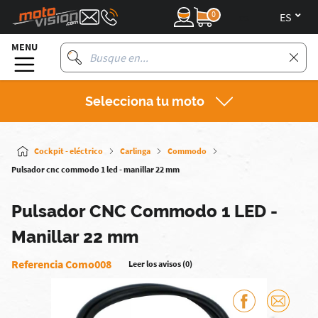
0
es
MENU
Selecciona tu moto
Cockpit - eléctrico
Carlinga
Commodo
Pulsador cnc commodo 1 led - manillar 22 mm
Pulsador CNC Commodo 1 LED -
Manillar 22 mm
Referencia Como008
Leer los avisos (0)