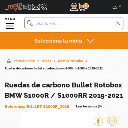
0
es
MENU
Selecciona tu moto
Pieza de moto
Rueda
Llantas - válvulas
Ruedas de carbono bullet rotobox bmw s1000r / s1000rr 2019-2021
Ruedas de carbono Bullet Rotobox
BMW S1000R / S1000RR 2019-2021
Referencia BULLET-S1000R_2019
Leer los avisos (0)