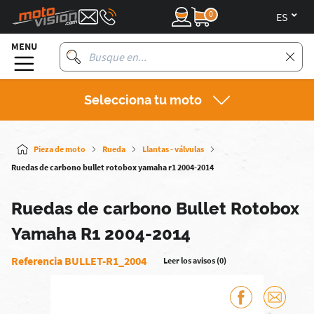
0
es
MENU
Selecciona tu moto
Pieza de moto
Rueda
Llantas - válvulas
Ruedas de carbono bullet rotobox yamaha r1 2004-2014
Ruedas de carbono Bullet Rotobox
Yamaha R1 2004-2014
Referencia BULLET-R1_2004
Leer los avisos (0)