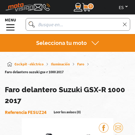
0
es
MENU
Selecciona tu moto
Cockpit - eléctrico
Iluminación
Faro
Faro delantero suzuki gsx-r 1000 2017
Faro delantero Suzuki GSX-R 1000
2017
Referencia FESUZ24
Leer los avisos (0)