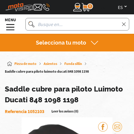
0
es
MENU
Selecciona tu moto
Pieza de moto
Asientos
Funda sillín
Saddle cubre para piloto luimoto ducati 848 1098 1198
Saddle cubre para piloto Luimoto
Ducati 848 1098 1198
Referencia 1052103
Leer los avisos (0)