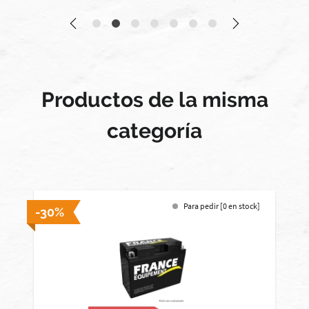
Productos de la misma
categoría
Para pedir [0 en stock]
-30%
-