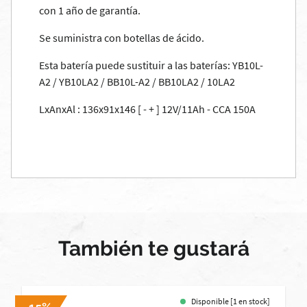
con 1 año de garantía.
Se suministra con botellas de ácido.
Esta batería puede sustituir a las baterías: YB10L-
A2 / YB10LA2 / BB10L-A2 / BB10LA2 / 10LA2
LxAnxAl : 136x91x146 [ - + ] 12V/11Ah - CCA 150A
También te gustará
Disponible [1 en stock]