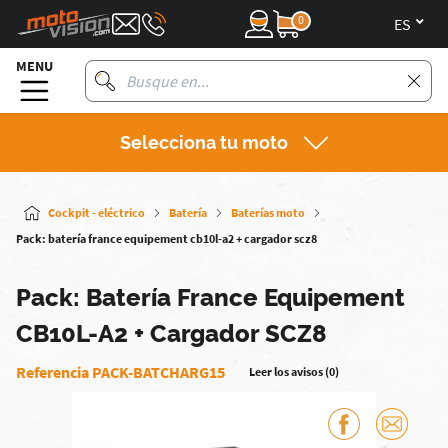
0
es
MENU
Selecciona tu moto
Cockpit - eléctrico
Batería
Baterías moto
Pack: batería france equipement cb10l-a2 + cargador scz8
Pack: Batería France Equipement
CB10L-A2 + Cargador SCZ8
Referencia PACK-BATCHARG15
Leer los avisos (0)