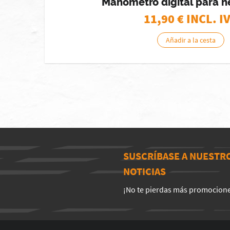
Manómetro digital para 
11,90
€ INCL. I
Añadir a la cesta
SUSCRÍBASE A NUESTR
NOTICIAS
¡No te pierdas más promocion