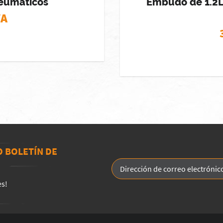
neumáticos
Embudo de 1.2L 
VA
O BOLETÍN DE
es!