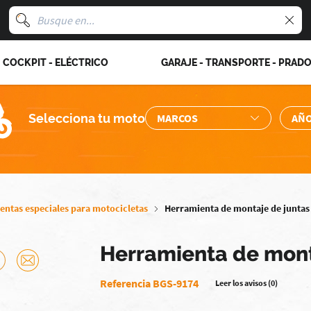
COCKPIT - ELÉCTRICO
GARAJE - TRANSPORTE - PRAD
Selecciona tu moto
entas especiales para motocicletas
Herramienta de montaje de juntas 
Herramienta de monta
Referencia BGS-9174
Leer los avisos (0)