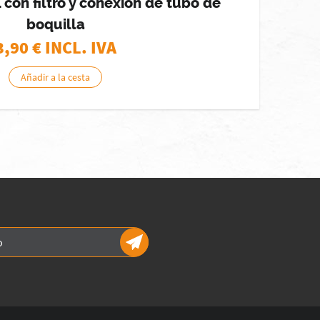
con filtro y conexión de tubo de
boquilla
3,90
€ INCL. IVA
Añadir a la cesta