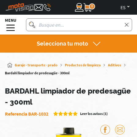
0
es
MENU
Selecciona tu moto
Garaje - transporte - prado
Productos de limpieza
Aditivos
Bardahl limpiador de predesagüe - 300ml
BARDAHL limpiador de predesagüe
- 300ml
Referencia BAR-1032
Leer los avisos (1)