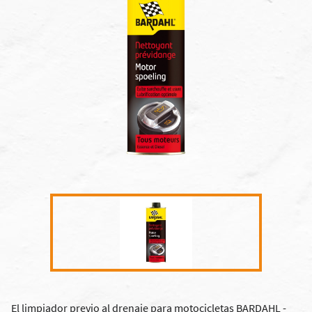
El limpiador previo al drenaje para motocicletas BARDAHL -