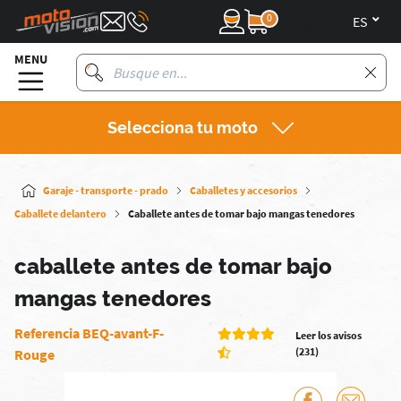
0
es
MENU
Selecciona tu moto
Garaje - transporte - prado
Caballetes y accesorios
Caballete delantero
Caballete antes de tomar bajo mangas tenedores
caballete antes de tomar bajo
mangas tenedores
Referencia BEQ-avant-F-
Leer los avisos
(231)
Rouge