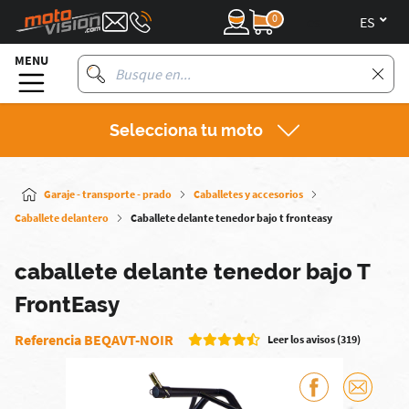
0
es
MENU
Selecciona tu moto
Garaje - transporte - prado
Caballetes y accesorios
Caballete delantero
Caballete delante tenedor bajo t fronteasy
caballete delante tenedor bajo T
FrontEasy
Referencia BEQAVT-NOIR
Leer los avisos (319)