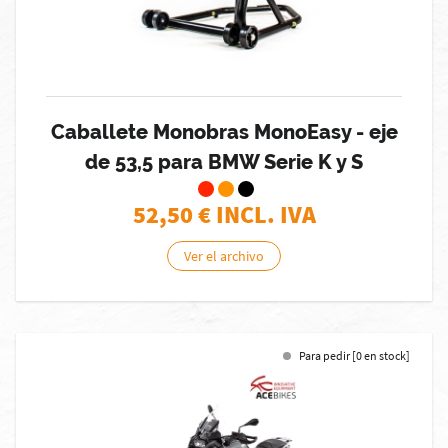
Caballete Monobras MonoEasy - eje
de 53,5 para BMW Serie K y S
52,50
€ INCL. IVA
Ver el archivo
Para pedir [0 en stock]