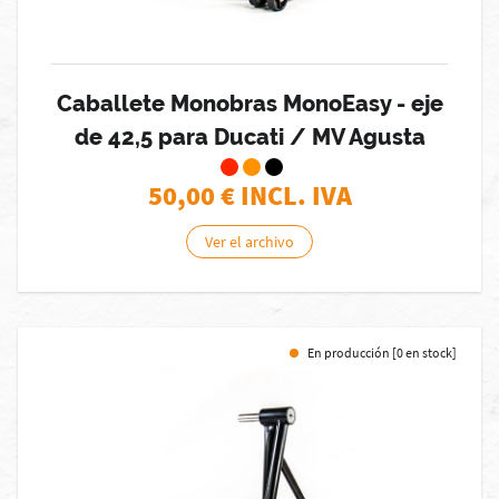
Caballete Monobras MonoEasy - eje
de 42,5 para Ducati / MV Agusta
50,00
€ INCL. IVA
Ver el archivo
En producción [0 en stock]