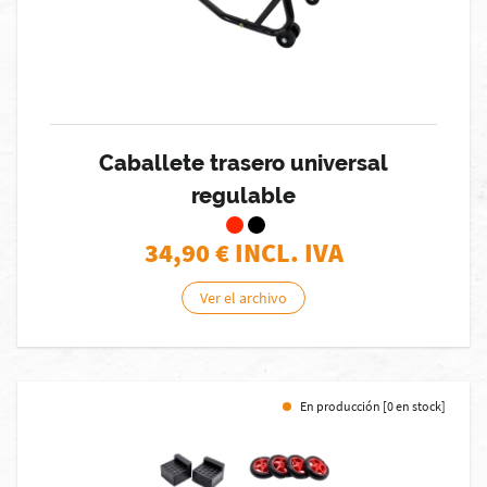
Caballete trasero universal
regulable
34,90
€ INCL. IVA
Ver el archivo
En producción [0 en stock]