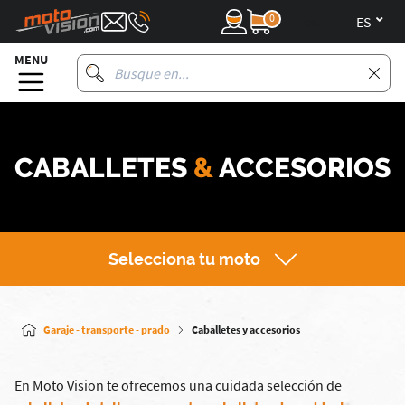
0
es
MENU
CABALLETES
&
ACCESORIOS
Selecciona tu moto
Garaje - transporte - prado
Caballetes y accesorios
En Moto Vision te ofrecemos una cuidada selección de