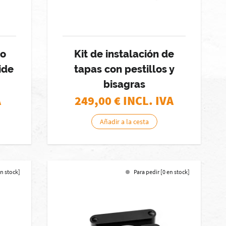
do
Kit de instalación de
ide
tapas con pestillos y
bisagras
A
249,00
€ INCL. IVA
Añadir a la cesta
en stock]
Para pedir [0 en stock]