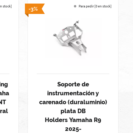
en stock]
Para pedir [0 en stock]
-3%
ing
Soporte de
aha
instrumentación y
NT
carenado (duraluminio)
ral
plata DB
Holders Yamaha R9
2025-