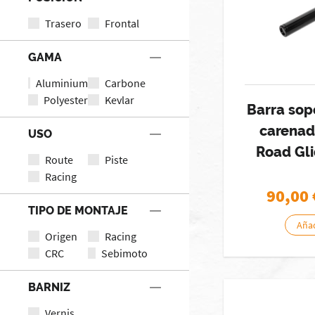
Trasero
Frontal
GAMA
Aluminium
Carbone
Polyester
Kevlar
Barra sopo
carenad
USO
Road Gl
Route
Piste
Racing
90,00
TIPO DE MONTAJE
Añad
Origen
Racing
CRC
Sebimoto
BARNIZ
Vernis