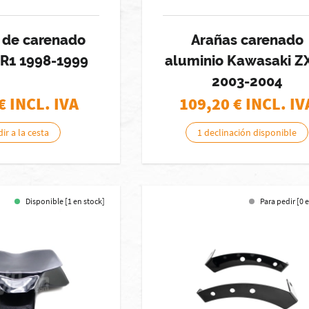
 de carenado
Arañas carenado
R1 1998-1999
aluminio Kawasaki Z
2003-2004
€ INCL. IVA
109,20
€ INCL. IV
ir a la cesta
1 declinación disponible
Disponible [1 en stock]
Para pedir [0 