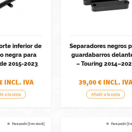
rte inferior de
Separadores negros 
o negra para
guardabarros delant
ide 2015-2023
– Touring 2014–202
€ INCL. IVA
39,00
€ INCL. IV
ir a la cesta
Añadir a la cesta
Para pedir [0 en stock]
Para pedir [0 