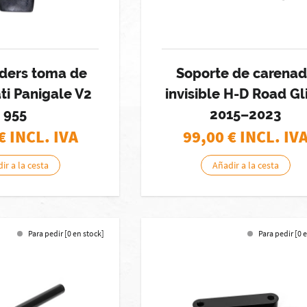
ders toma de
Soporte de carena
ti Panigale V2
invisible H-D Road Gl
955
2015–2023
€ INCL. IVA
99,00
€ INCL. IV
ir a la cesta
Añadir a la cesta
Para pedir [0 en stock]
Para pedir [0 