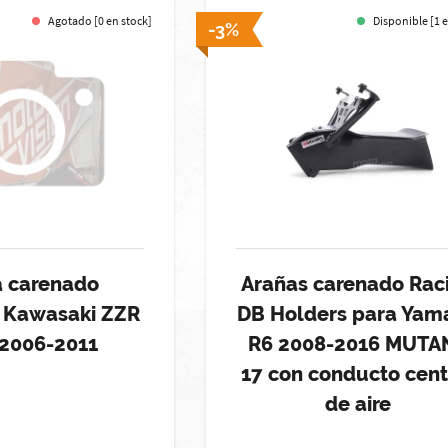
Agotado [0 en stock]
Disponible [1 
-3%
a carenado
Arañas carenado Rac
 Kawasaki ZZR
DB Holders para Yam
 2006-2011
R6 2008-2016 MUTA
17 con conducto cent
de aire