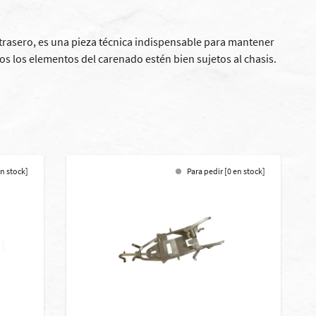
 trasero, es una pieza técnica indispensable para mantener
dos los elementos del carenado estén bien sujetos al chasis.
en stock]
Para pedir [0 en stock]