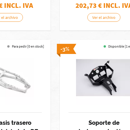
€ INCL. IVA
202,73
€ INCL. IV
 el archivo
Ver el archivo
Para pedir [0 en stock]
Disponible [1 
-3%
sis trasero
Soporte de