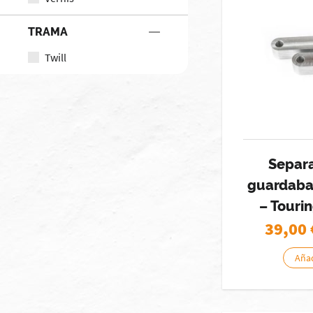
TRAMA
Twill
Separ
guardaba
– Touri
39,00
Añad