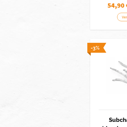
54,90
Ver
-3%
Subcha