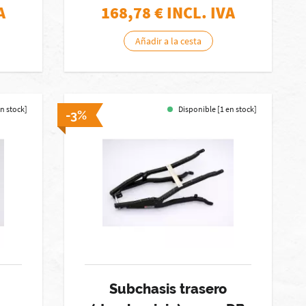
A
168,78
€ INCL. IVA
Añadir a la cesta
en stock]
Disponible [1 en stock]
-3%
Subchasis trasero