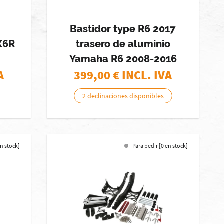
Bastidor type R6 2017
X6R
trasero de aluminio
Yamaha R6 2008-2016
A
399,00
€ INCL. IVA
2 declinaciones disponibles
en stock]
Para pedir [0 en stock]