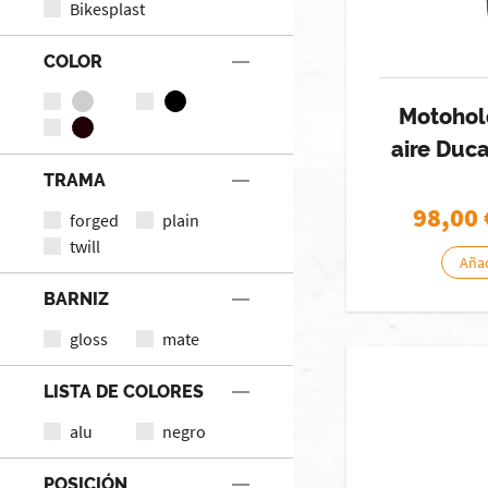
Bikesplast
COLOR
Motohol
aire Duca
TRAMA
98,00
forged
plain
twill
Añad
BARNIZ
gloss
mate
LISTA DE COLORES
alu
negro
POSICIÓN