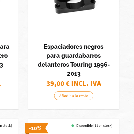
para
Espaciadores negros
ero
para guardabarros
3
delanteros Touring 1996-
2013
A
39,00
€ INCL. IVA
Añadir a la cesta
en stock]
Disponible [11 en stock]
-10%