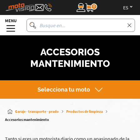
0
es
MENU
ACCESORIOS
MANTENIMIENTO
Selecciona tu moto
Garaje - transporte - prado
Productos de limpieza
Accesorios mantenimiento
Tanto si eres un motorista diario como un apasionado de la