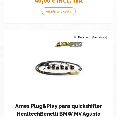
40,00
€ INCL. IVA
Añadir a la cesta
Para pedir [0 en stock]
Arnes Plug&Play para quickshifter
HealtechBenelli BMW MV Agusta