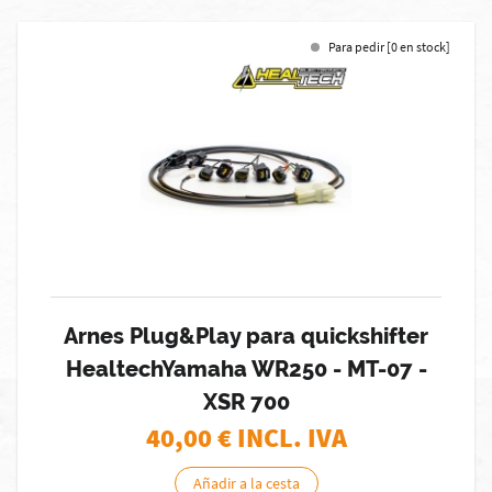
Para pedir [0 en stock]
Arnes Plug&Play para quickshifter
HealtechYamaha WR250 - MT-07 -
XSR 700
40,00
€ INCL. IVA
Añadir a la cesta