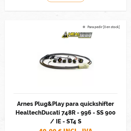
Para pedir [0 en stock]
Arnes Plug&Play para quickshifter
HealtechDucati 748R - 996 - SS 900
/ IE - ST4 S
40,00
€ INCL. IVA