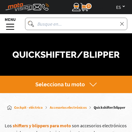
0
es
MENU
QUICKSHIFTER/BLIPPER
Selecciona tu moto
Cockpit - eléctrico
Accesorios electrónicos
Quickshifter/blipper
Los
shifters y blippers para moto
son accesorios electrónicos