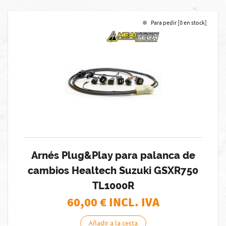
Para pedir [0 en stock]
Arnés Plug&Play para palanca de
cambios Healtech Suzuki GSXR750
TL1000R
60,00
€ INCL. IVA
Añadir a la cesta