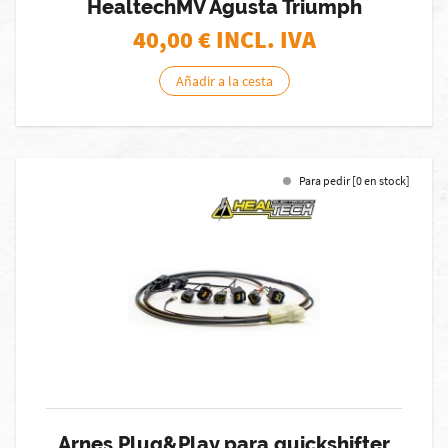
HealtechMV Agusta Triumph
40,00
€ INCL. IVA
Añadir a la cesta
Para pedir [0 en stock]
Arnes Plug&Play para quickshifter