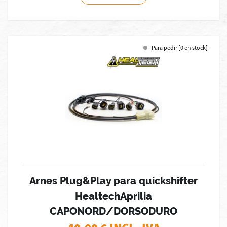
Para pedir [0 en stock]
Arnes Plug&Play para quickshifter
HealtechAprilia
CAPONORD/DORSODURO