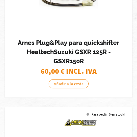
Arnes Plug&Play para quickshifter
HealtechSuzuki GSXR 125R -
GSXR150R
60,00
€ INCL. IVA
Añadir a la cesta
Para pedir [0 en stock]