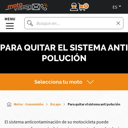
0
es
MENU
PARA QUITAR EL SISTEMA ANTI
POLUCIÓN
Selecciona tu moto
Motor - transmisión
Escape
Para quitar el sistema anti polución
El sistema anticontaminación de su motocicleta puede