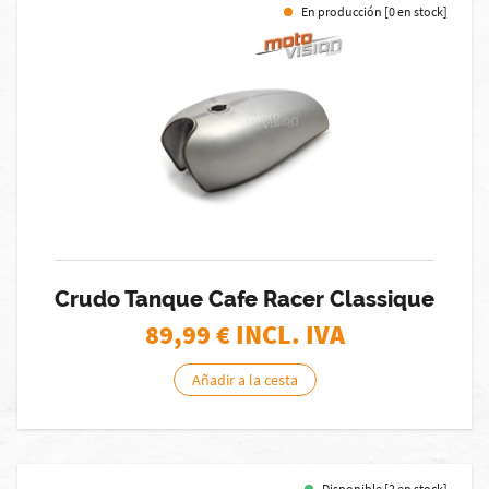
En producción [0 en stock]
Crudo Tanque Cafe Racer Classique
89,99
€ INCL. IVA
Añadir a la cesta
Disponible [2 en stock]