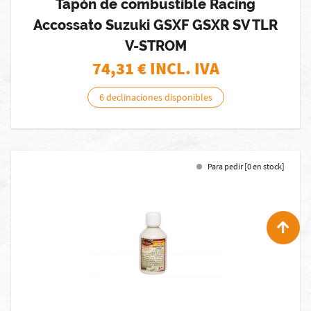
Tapón de combustible Racing
Accossato Suzuki GSXF GSXR SV TLR
V-STROM
74,31
€ INCL. IVA
6 declinaciones disponibles
Para pedir [0 en stock]