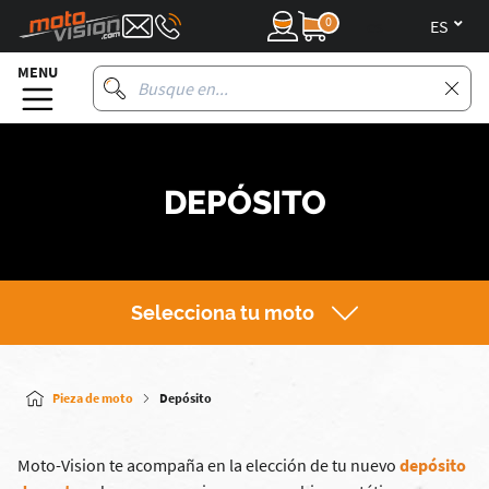
0
es
MENU
DEPÓSITO
Selecciona tu moto
Pieza de moto
Depósito
Moto-Vision te acompaña en la elección de tu nuevo
depósito