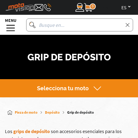
0
es
MENU
GRIP DE DEPÓSITO
Selecciona tu moto
Pieza de moto
Depósito
Grip de depósito
Los
grips de depósito
son accesorios esenciales para los