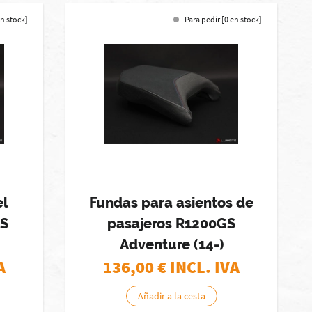
en stock]
Para pedir [0 en stock]
el
Fundas para asientos de
GS
pasajeros R1200GS
Adventure (14-)
A
136,00
€ INCL. IVA
Añadir a la cesta