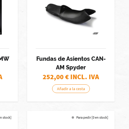
BMW
Fundas de Asientos CAN-
AM Spyder
A
252,00
€ INCL. IVA
Añadir a la cesta
en stock]
Para pedir [0 en stock]