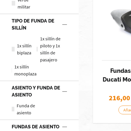
militar
TIPO DE FUNDA DE
SILLÍN
1x sillín de
1x sillín
piloto y 1x
biplaza
sillín de
pasajero
1x sillín
Fundas
monoplaza
Ducati Mo
ASIENTO Y FUNDA DE
ASIENTO
216,00
Funda de
Añad
asiento
FUNDAS DE ASIENTO