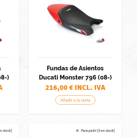
s
Fundas de Asientos
8-)
Ducati Monster 796 (08-)
A
216,00
€ INCL. IVA
Añadir a la cesta
en stock]
Para pedir [0 en stock]