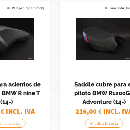
Para pedir [0 en stock]
Para pedir [0 
ra asientos de
Saddle cubre para 
s BMW R nine T
piloto BMW R1200
(14-)
Adventure (14-)
€ INCL. IVA
216,00
€ INCL. IV
ir a la cesta
Añadir a la cesta