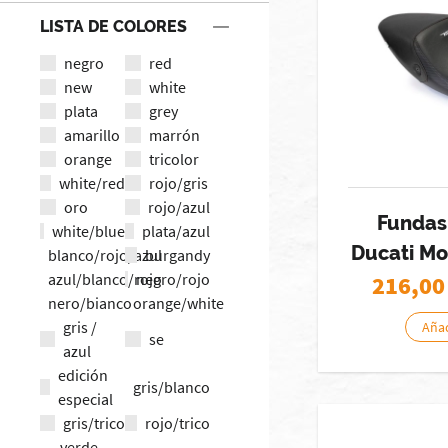
LISTA DE COLORES
negro
red
new
white
plata
grey
amarillo
marrón
orange
tricolor
white/red
rojo/gris
oro
rojo/azul
Fundas
white/blue
plata/azul
Ducati Mo
blanco/rojo/azul
burgandy
azul/blanco/rojo
negro/rojo
216,00
nero/bianco
orange/white
gris /
Añad
se
azul
edición
gris/blanco
especial
gris/trico
rojo/trico
verde