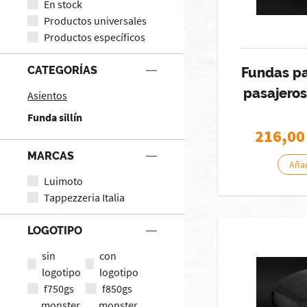
En stock
Productos universales
Productos específicos
CATEGORÍAS
Fundas pa
pasajeros
Asientos
Funda sillín
216,00
MARCAS
Añad
Luimoto
Tappezzeria Italia
LOGOTIPO
sin
con
logotipo
logotipo
f750gs
f850gs
monster
monster