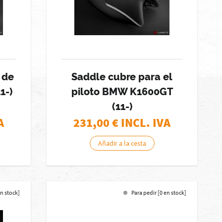
 de
Saddle cubre para el
1-)
piloto BMW K1600GT
(11-)
A
231,00
€ INCL. IVA
Añadir a la cesta
en stock]
Para pedir [0 en stock]