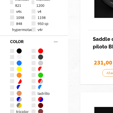
821
1200
v4s
v4
1098
1198
848
950 sp
hypermotard
v4r
Saddle 
COLOR
piloto 
231,00
Añad
ladrillo
tricolor