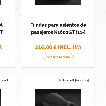
el
Fundas para asientos de
GT
pasajeros K1600GT (11-)
A
216,00
€ INCL. IVA
Añadir a la cesta
en stock]
Para pedir [0 en stock]