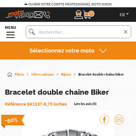
➡️ OUVRIR VOTRE COMPTE PROFESSIONNEL MOTO VISION
0
fr
MENU
Sélectionnez votre moto
Pilote
Idées cadeaux
Bijoux
Bracelet double chaîne biker
Bracelet double chaîne Biker
Référence SK1137-8,75 inches
Lire les avis (0)
-50%