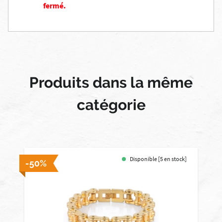
fermé.
Produits dans la même
catégorie
Disponible [5 en stock]
-50%
-