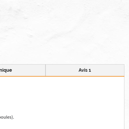
hnique
Avis 1
poules).