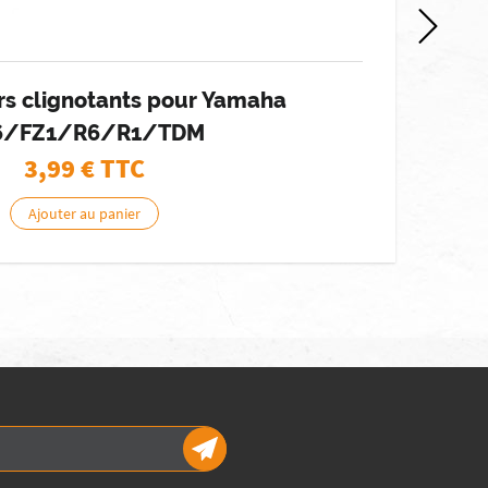
s clignotants pour Yamaha
6/FZ1/R6/R1/TDM
3,99
€ TTC
Ajouter au panier