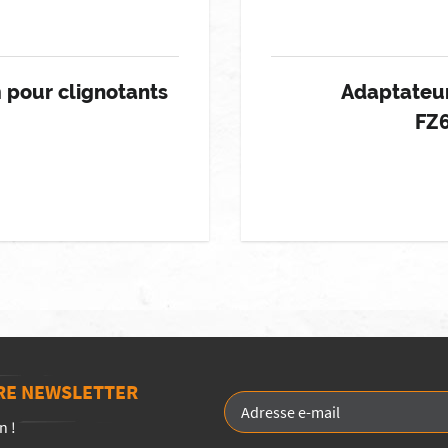
 pour clignotants
Adaptateur
FZ
TRE NEWSLETTER
n !