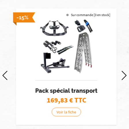
Sur commande [0 en stock]
-15%
-
Pack spécial transport
169,83
€ TTC
Voir la fiche