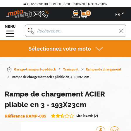
➡️ OUVRIR VOTRE COMPTE PROFESSIONNEL MOTO VISION
0
fr
MENU
Sélectionnez votre moto
Garage-transport-paddock
Transport
Rampes de chargement
Rampe de chargement acier pliable en 3 - 193x23cm
Rampe de chargement ACIER
pliable en 3 - 193X23cm
Référence RAMP-005
Lire les avis (2)