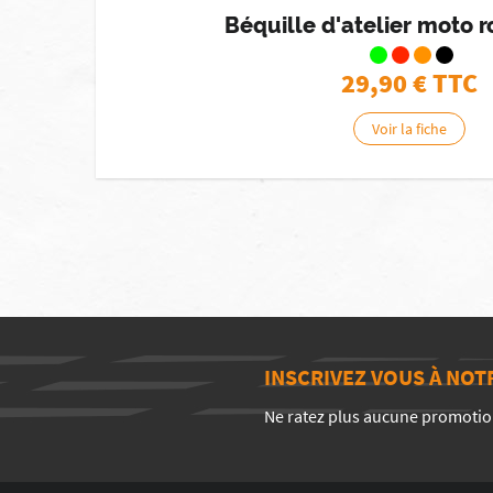
Béquille d'atelier moto 
29,90
€ TTC
Voir la fiche
INSCRIVEZ VOUS À NO
Ne ratez plus aucune promotio