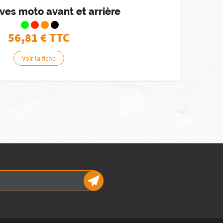
èves moto avant et arrière
56,81
€ TTC
Voir la fiche