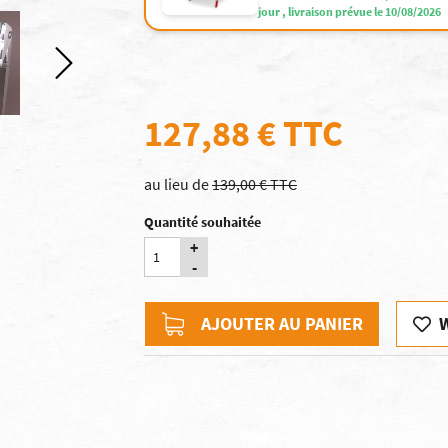
jour , livraison prévue le 10/08/2026
127,88 €
TTC
au lieu de
139,00 € TTC
Quantité souhaitée
+
-
AJOUTER AU PANIER