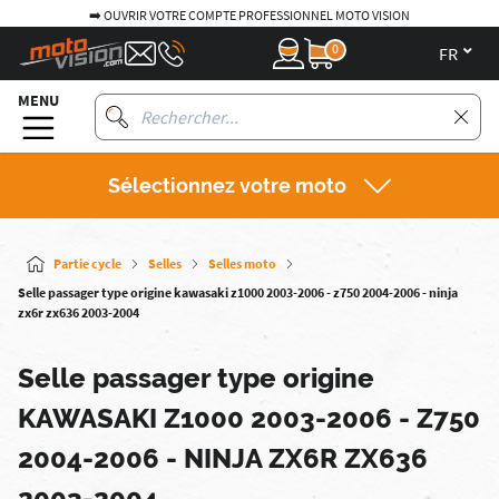
➡️ OUVRIR VOTRE COMPTE PROFESSIONNEL MOTO VISION
0
fr
MENU
Sélectionnez votre moto
Partie cycle
Selles
Selles moto
Selle passager type origine kawasaki z1000 2003-2006 - z750 2004-2006 - ninja
zx6r zx636 2003-2004
Selle passager type origine
KAWASAKI Z1000 2003-2006 - Z750
2004-2006 - NINJA ZX6R ZX636
2003-2004