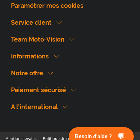
Paramétrer mes cookies
Service client
Team Moto-Vision
Informations
Notre offre
Paiement sécurisé
A l'international
💬
Besoin d'aide ?
Mentions légales
-
Politique de confidentialité
-
© 2026 Moto Vision