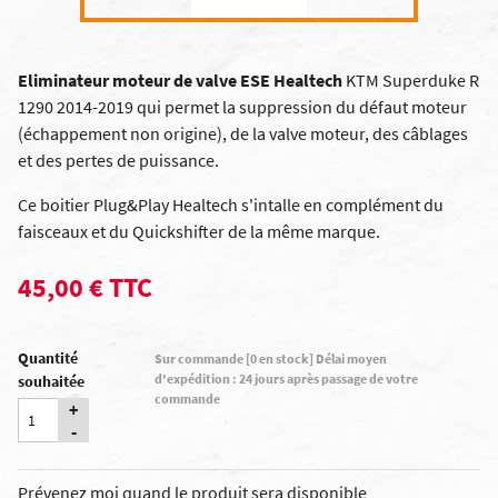
Eliminateur moteur de valve ESE Healtech
KTM Superduke R
1290 2014-2019 qui permet la suppression du défaut moteur
(échappement non origine), de la valve moteur, des câblages
et des pertes de puissance.
Ce boitier Plug&Play Healtech s'intalle en complément du
faisceaux et du Quickshifter de la même marque.
45,00 € TTC
Quantité
Sur commande [0 en stock] Délai moyen
d'expédition : 24 jours après passage de votre
souhaitée
commande
+
-
Prévenez moi quand le produit sera disponible