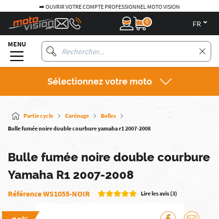
➡️ OUVRIR VOTRE COMPTE PROFESSIONNEL MOTO VISION
0
fr
MENU
Sélectionnez votre moto
Partie cycle
Carénage
Bulles
Bulle fumée noire double courbure yamaha r1 2007-2008
Bulle fumée noire double courbure
Yamaha R1 2007-2008
Référence WS1055-NOIR
Lire les avis (3)