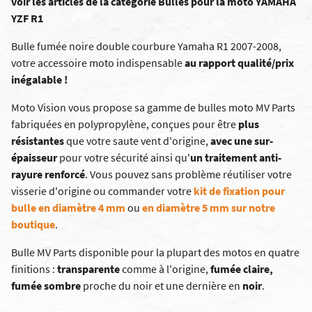
voir les articles de la catégorie Bulles pour la moto YAMAHA
YZF R1
Bulle fumée noire double courbure Yamaha R1 2007-2008,
votre accessoire moto indispensable
au rapport qualité/prix
inégalable !
Moto Vision vous propose sa gamme de bulles moto MV Parts
fabriquées en polypropylène, conçues pour être
plus
résistantes
que votre saute vent d'origine,
avec une sur-
épaisseur
pour votre sécurité ainsi qu'
un traitement anti-
rayure renforcé
. Vous pouvez sans problème réutiliser votre
visserie d'origine ou commander votre
kit de fixation pour
bulle en diamètre 4 mm
ou
en diamètre 5 mm sur notre
boutique
.
Bulle MV Parts disponible pour la plupart des motos en quatre
finitions :
transparente
comme à l'origine,
fumée claire,
fumée sombre
proche du noir et une dernière en
noir
.