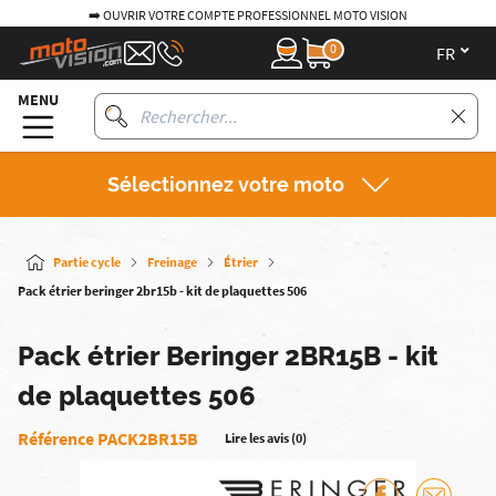
➡️ OUVRIR VOTRE COMPTE PROFESSIONNEL MOTO VISION
0
fr
MENU
Sélectionnez votre moto
Partie cycle
Freinage
Étrier
Pack étrier beringer 2br15b - kit de plaquettes 506
Pack étrier Beringer 2BR15B - kit
de plaquettes 506
Référence PACK2BR15B
Lire les avis (0)