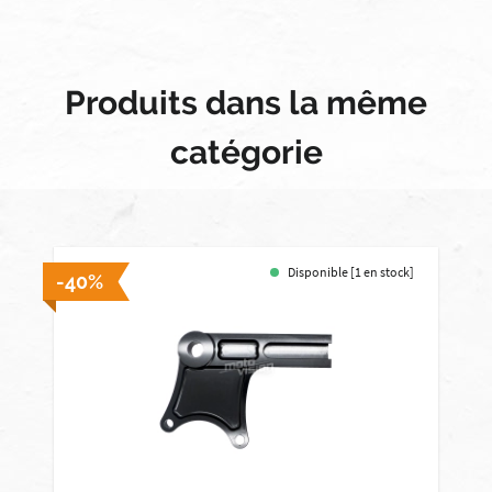
Produits dans la même
catégorie
Disponible [1 en stock]
-40%
-