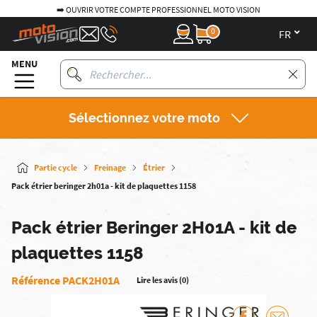
➡️ OUVRIR VOTRE COMPTE PROFESSIONNEL MOTO VISION
0
fr
MENU
Sélectionnez votre moto
Partie cycle
Freinage
Étrier
Pack étrier beringer 2h01a - kit de plaquettes 1158
Pack étrier Beringer 2H01A - kit de
plaquettes 1158
Référence PACK2H01A
Lire les avis (0)