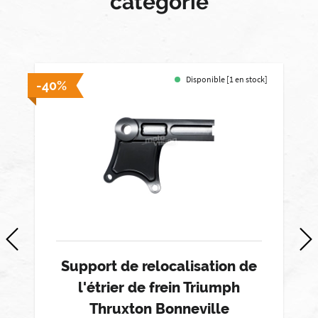
catégorie
Disponible [1 en stock]
-40%
-
Support de relocalisation de
l'étrier de frein Triumph
Thruxton Bonneville