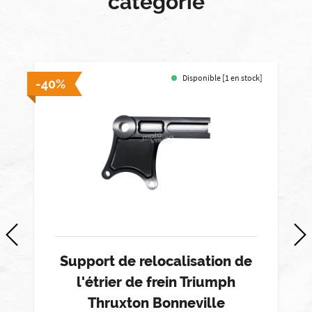
catégorie
Disponible [1 en stock]
-40%
-
Support de relocalisation de
l'étrier de frein Triumph
Thruxton Bonneville