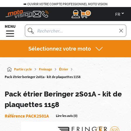
➡️ OUVRIR VOTRE COMPTE PROFESSIONNEL MOTO VISION
0
fr
MENU
Sélectionnez votre moto
Partie cycle
Freinage
Étrier
Pack étrier beringer 2s01a - kit de plaquettes 1158
Pack étrier Beringer 2S01A - kit de
plaquettes 1158
Référence PACK2S01A
Lire les avis (0)