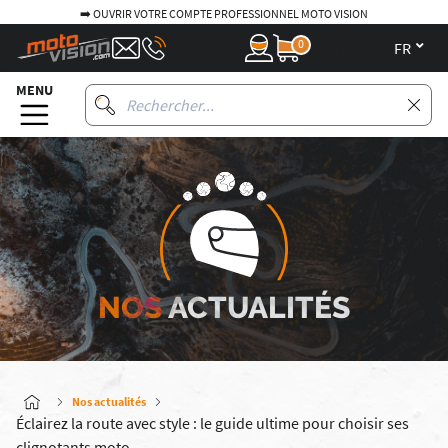
➡️ OUVRIR VOTRE COMPTE PROFESSIONNEL MOTO VISION
0
fr
MENU
NOS
ACTUALITÉS
Nos actualités
Éclairez la route avec style : le guide ultime pour choisir ses
clignotants moto