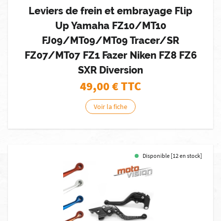
Leviers de frein et embrayage Flip
Up Yamaha FZ10/MT10
FJ09/MT09/MT09 Tracer/SR
FZ07/MT07 FZ1 Fazer Niken FZ8 FZ6
SXR Diversion
49,00
€ TTC
Voir la fiche
Disponible [12 en stock]