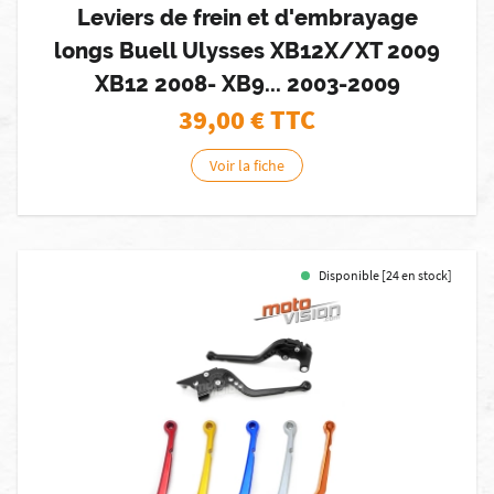
Leviers de frein et d'embrayage
longs Buell Ulysses XB12X/XT 2009
XB12 2008- XB9... 2003-2009
39,00
€ TTC
Voir la fiche
Disponible [24 en stock]