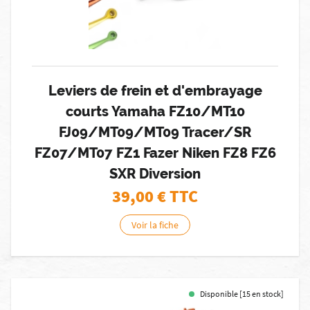
Leviers de frein et d'embrayage
courts Yamaha FZ10/MT10
FJ09/MT09/MT09 Tracer/SR
FZ07/MT07 FZ1 Fazer Niken FZ8 FZ6
SXR Diversion
39,00
€ TTC
Voir la fiche
Disponible [15 en stock]