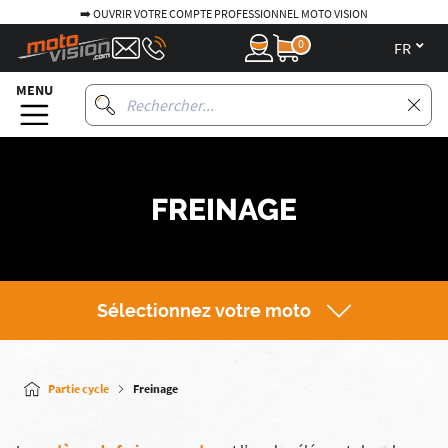
🚚 LIVRAISON GRATUITE EN POINT RELAIS DÈS 95€*
0
fr
MENU
FREINAGE
Sélectionnez votre moto
Partie cycle
Freinage