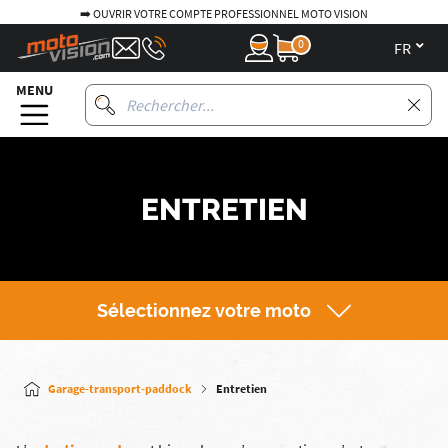
SIONNEL MOTO VISION
🚚 LIVRAISON GRATUITE EN POIN
0
fr
MENU
ENTRETIEN
Sélectionnez votre moto
Garage-transport-paddock
Entretien