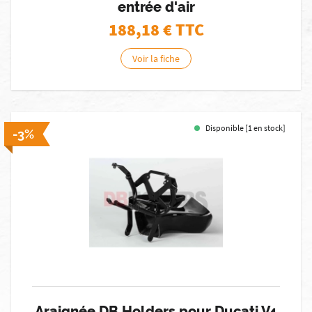
entrée d'air
188,18
€ TTC
Voir la fiche
Disponible [1 en stock]
-3%
Araignée DB Holders pour Ducati V4