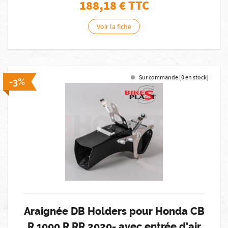
188,18
€ TTC
Voir la fiche
Sur commande [0 en stock]
-3%
Araignée DB Holders pour Honda CB
R 1000 R RR 2020- avec entrée d'air